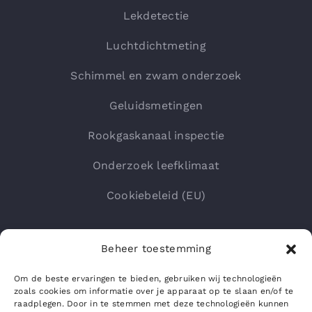
Lekdetectie
Luchtdichtmeting
Schimmel en zwam onderzoek
Geluidsmetingen
Rookgaskanaal inspectie
Onderzoek leefklimaat
Cookiebeleid (EU)
Beheer toestemming
Om de beste ervaringen te bieden, gebruiken wij technologieën
zoals cookies om informatie over je apparaat op te slaan en/of te
raadplegen. Door in te stemmen met deze technologieën kunnen