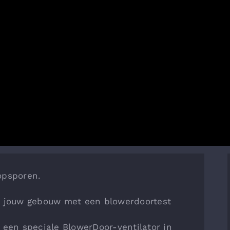
opsporen.
n jouw gebouw met een blowerdoortest
 een speciale BlowerDoor-ventilator in