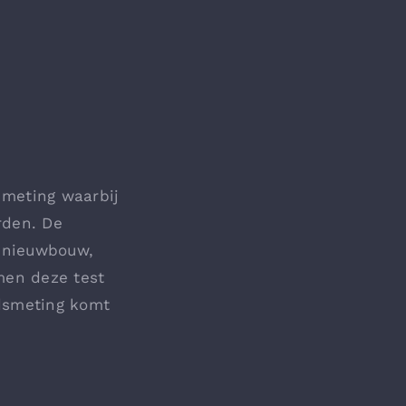
 meting waarbij
rden. De
j nieuwbouw,
men deze test
idsmeting komt