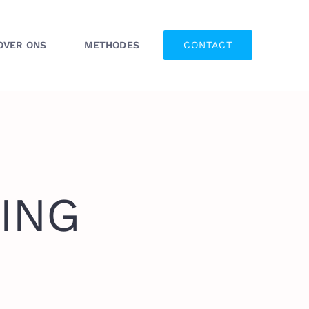
OVER ONS
METHODES
CONTACT
ING