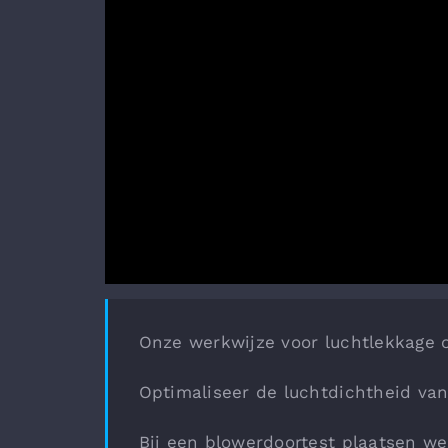
Onze werkwijze voor luchtlekkage 
Optimaliseer de luchtdichtheid va
Bij een blowerdoortest plaatsen we