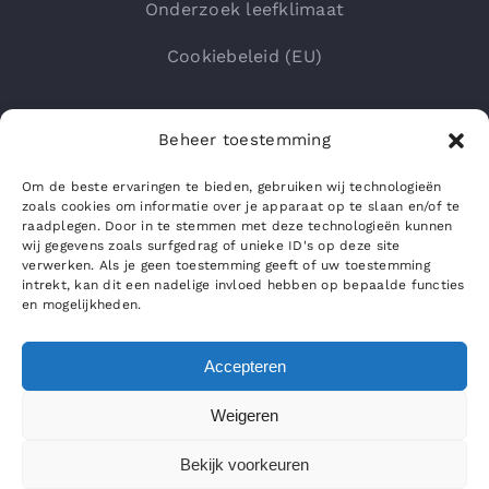
Onderzoek leefklimaat
Cookiebeleid (EU)
Beheer toestemming
Om de beste ervaringen te bieden, gebruiken wij technologieën
zoals cookies om informatie over je apparaat op te slaan en/of te
raadplegen. Door in te stemmen met deze technologieën kunnen
wij gegevens zoals surfgedrag of unieke ID's op deze site
verwerken. Als je geen toestemming geeft of uw toestemming
intrekt, kan dit een nadelige invloed hebben op bepaalde functies
en mogelijkheden.
Accepteren
Weigeren
© 2024 - 2026 • All Rights Reserved
Bekijk voorkeuren
Waterschadedetectie.nl
• Developed by LovelySocials