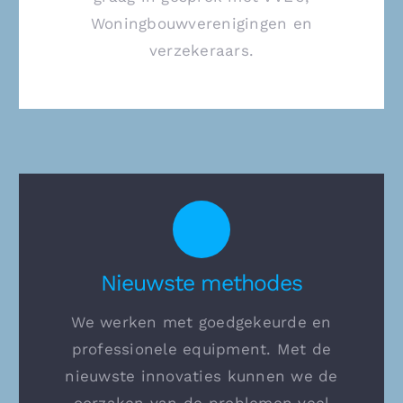
Woningbouwverenigingen en
verzekeraars.
Nieuwste methodes
We werken met goedgekeurde en
professionele equipment. Met de
nieuwste innovaties kunnen we de
oorzaken van de problemen veel