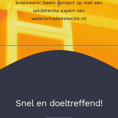
breekwerk! Neem contact op met een
lekdetectie expert van
waterschadedetectie.nl!
Snel en doeltreffend!