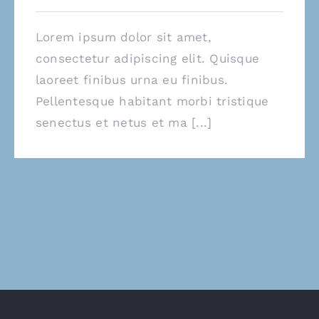
Lorem ipsum dolor sit amet,
consectetur adipiscing elit. Quisque
laoreet finibus urna eu finibus.
Pellentesque habitant morbi tristique
senectus et netus et ma [...]