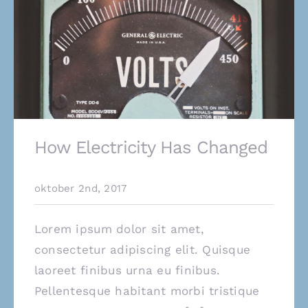
How Electricity Has Changed
oktober 2nd, 2017
Lorem ipsum dolor sit amet,
consectetur adipiscing elit. Quisque
laoreet finibus urna eu finibus.
Pellentesque habitant morbi tristique