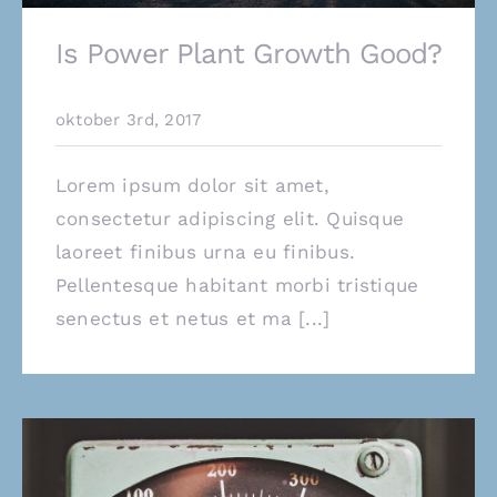
Is Power Plant Growth Good?
oktober 3rd, 2017
Lorem ipsum dolor sit amet,
consectetur adipiscing elit. Quisque
laoreet finibus urna eu finibus.
Pellentesque habitant morbi tristique
senectus et netus et ma [...]