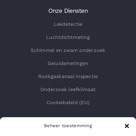
Onze Diensten
Lekdetectie
Luchtdichtmeting
Schimmel en zwam onderzoek
Geluidsmetingen
Rookgaskanaal inspectie
Onderzoek leefklimaat
Cookiebeleid (EU)
Beheer toestemming