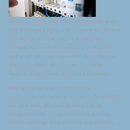
efficitur, tortor quis lobortis placerat, arcu
orci euismod turpis, non posuere dui mi sed
est. Donec congue magna ac mauris
semper, sit amet consequat nisl aliquam.
Sed a est ultrices, imperdiet diam dictum,
dignissim diam. Vestibulum nisi urna,
feugiat in commodo ultricies sollicitudin.
Sed sed eros id eros scelerisque
consectetur sit amet et tortor. Proin blandit
dui pharetra, aliquam lorem sit amet,
scelerisque mi. Integer tristique dui non
sapien tempus, quis ultricies nisl sodales.