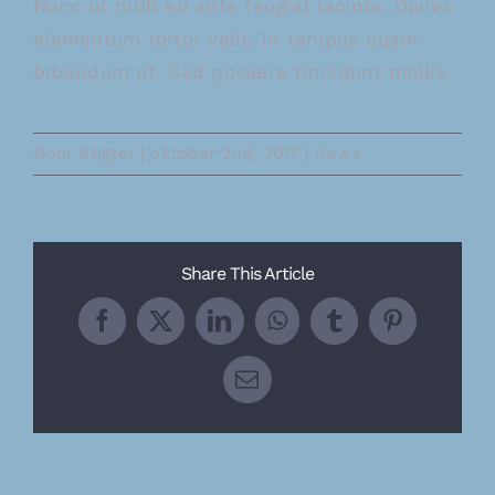
Nunc ut nibh eu ante feugiat lacinia. Donec
elementum tortor velit, in tempus quam
bibendum ut. Sed posuere tincidunt mollis.
Door
Stigter
|
oktober 2nd, 2017
|
News
Share This Article
Facebook
X
LinkedIn
WhatsApp
Tumblr
Pinterest
E-
mail