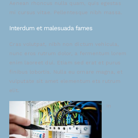
Aenean rhoncus nulla quam, quis egestas
mi cursus vitae. Pellentesque nibh massa.
Interdum et malesuada fames
Cras volutpat, nibh non dictum vehicula,
nunc eros rutrum dolor, a fermentum lorem
enim laoreet dui. Etiam sed erat et purus
finibus lobortis. Nulla eu ornare magna, et
vulputate sit amet elementum ets rutrum
elit.
In