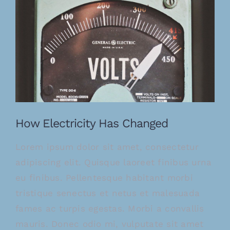
grotere
afbeelding
How Electricity Has Changed
Lorem ipsum dolor sit amet, consectetur
adipiscing elit. Quisque laoreet finibus urna
eu finibus. Pellentesque habitant morbi
tristique senectus et netus et malesuada
fames ac turpis egestas. Morbi a convallis
mauris. Donec odio mi, vulputate sit amet