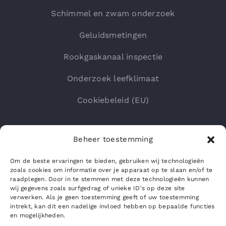
Schimmel en zwam onderzoek
Geluidsmetingen
Rookgaskanaal inspectie
Onderzoek leefklimaat
Cookiebeleid (EU)
Beheer toestemming
Om de beste ervaringen te bieden, gebruiken wij technologieën
zoals cookies om informatie over je apparaat op te slaan en/of te
raadplegen. Door in te stemmen met deze technologieën kunnen
wij gegevens zoals surfgedrag of unieke ID's op deze site
verwerken. Als je geen toestemming geeft of uw toestemming
intrekt, kan dit een nadelige invloed hebben op bepaalde functies
en mogelijkheden.