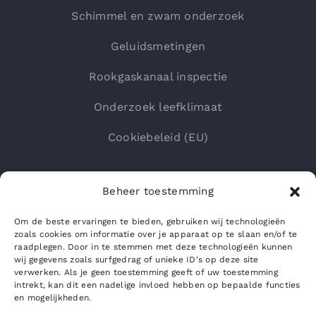
Schimmel en zwam onderzoek
Geluidsmetingen
Rookgaskanaal inspectie
Onderzoek leefklimaat
Cookiebeleid (EU)
Beheer toestemming
Om de beste ervaringen te bieden, gebruiken wij technologieën
zoals cookies om informatie over je apparaat op te slaan en/of te
raadplegen. Door in te stemmen met deze technologieën kunnen
wij gegevens zoals surfgedrag of unieke ID's op deze site
verwerken. Als je geen toestemming geeft of uw toestemming
intrekt, kan dit een nadelige invloed hebben op bepaalde functies
en mogelijkheden.