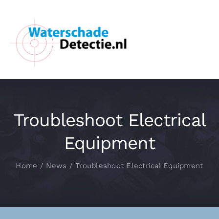
Ga
naar
inhoud
Tog
Nav
HOME
Diensten
Troubleshoot Electrical
Equipment
Over Ons
Home
News
Troubleshoot Electrical Equipment
Methodes
Contact