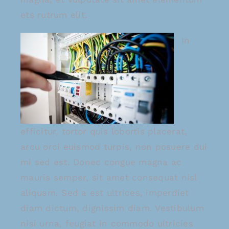
ets rutrum elit.
In
efficitur, tortor quis lobortis placerat,
arcu orci euismod turpis, non posuere dui
mi sed est. Donec congue magna ac
mauris semper, sit amet consequat nisl
aliquam. Sed a est ultrices, imperdiet
diam dictum, dignissim diam. Vestibulum
nisi urna, feugiat in commodo ultricies