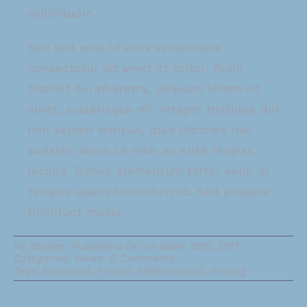
sollicitudin.
Sed sed eros id eros scelerisque
consectetur sit amet et tortor. Proin
blandit dui pharetra, aliquam lorem sit
amet, scelerisque mi. Integer tristique dui
non sapien tempus, quis ultricies nisl
sodales. Nunc ut nibh eu ante feugiat
lacinia. Donec elementum tortor velit, in
tempus quam bibendum ut. Sed posuere
tincidunt mollis.
By
Stigter
Published On: oktober 15th, 2017
on
Categories:
News
0 Comments
Troubleshoot
Tags:
Electrical
,
Fusion
,
Motherboard
,
Testing
Electrical
Equipment